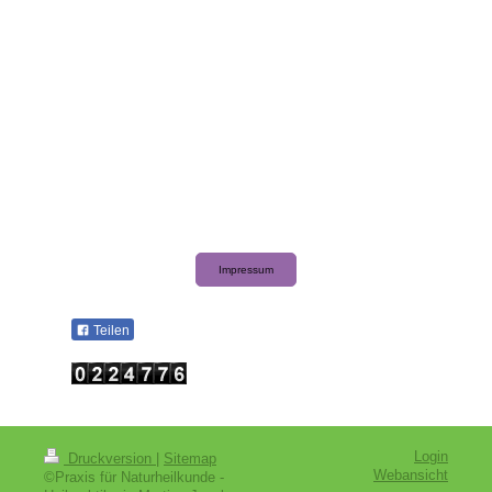
Impressum
Teilen
Login
Druckversion
|
Sitemap
Webansicht
©Praxis für Naturheilkunde -