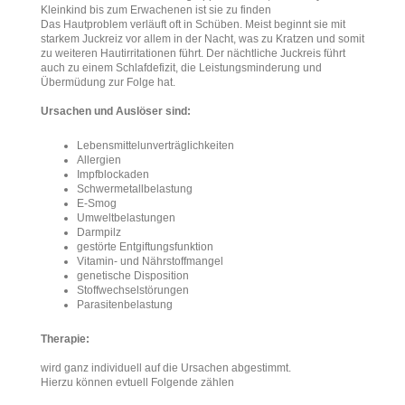
Kleinkind bis zum Erwachenen ist sie zu finden
Das Hautproblem verläuft oft in Schüben. Meist beginnt sie mit
starkem Juckreiz vor allem in der Nacht, was zu Kratzen und somit
zu weiteren Hautirritationen führt. Der nächtliche Juckreis führt
auch zu einem Schlafdefizit, die Leistungsminderung und
Übermüdung zur Folge hat.
Ursachen und Auslöser sind:
Lebensmittelunverträglichkeiten
Allergien
Impfblockaden
Schwermetallbelastung
E-Smog
Umweltbelastungen
Darmpilz
gestörte Entgiftungsfunktion
Vitamin- und Nährstoffmangel
genetische Disposition
Stoffwechselstörungen
Parasitenbelastung
Therapie:
wird ganz individuell auf die Ursachen abgestimmt.
Hierzu können evtuell Folgende zählen