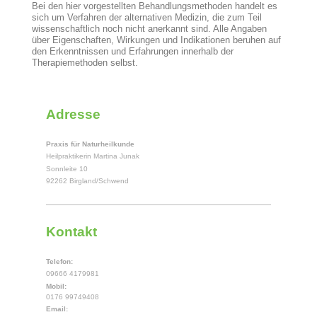
Bei den hier vorgestellten Behandlungsmethoden handelt es
sich um Verfahren der alternativen Medizin, die zum Teil
wissenschaftlich noch nicht anerkannt sind. Alle Angaben
über Eigenschaften, Wirkungen und Indikationen beruhen auf
den Erkenntnissen und Erfahrungen innerhalb der
Therapiemethoden selbst.
Adresse
Praxis für Naturheilkunde
Heilpraktikerin Martina Junak
Sonnleite 10
92262 Birgland/Schwend
Kontakt
Telefon:
09666 4179981
Mobil:
0176 99749408
Email: